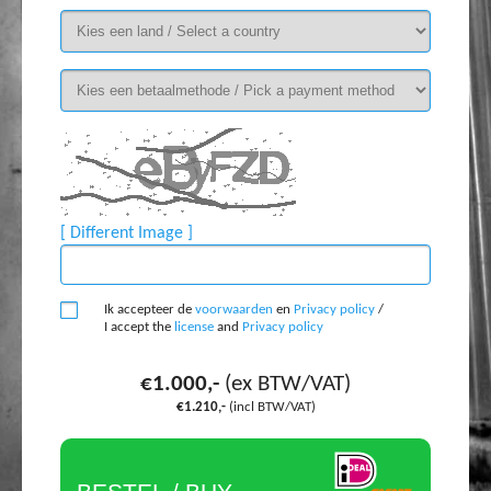
[ Different Image ]
Ik accepteer de
voorwaarden
en
Privacy policy
/
I accept the
license
and
Privacy policy
€1.000,-
(ex BTW/VAT)
€1.210,-
(incl BTW/VAT)